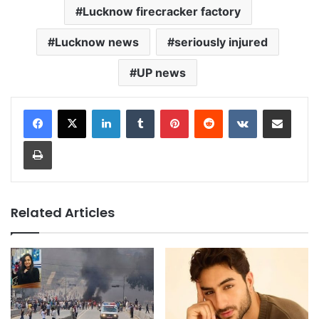
Lucknow firecracker factory
Lucknow news
seriously injured
UP news
LinkedIn
Tumblr
Pinterest
Reddit
VKontakte
Share via Email
Print
Related Articles