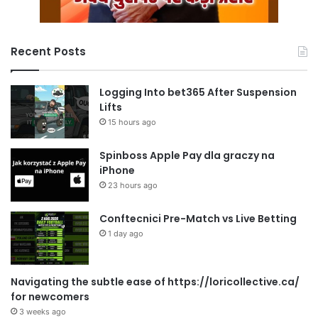
Recent Posts
Logging Into bet365 After Suspension
Lifts
15 hours ago
Spinboss Apple Pay dla graczy na
iPhone
23 hours ago
Conftecnici Pre-Match vs Live Betting
1 day ago
Navigating the subtle ease of https://loricollective.ca/
for newcomers
3 weeks ago