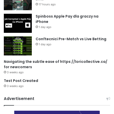
17 hours ago
Spinboss Apple Pay dla graczy na
iPhone
1 day ago
Conftecnici Pre-Match vs Live Betting
1 day ago
Navigating the subtle ease of https://loricollective.ca/
for newcomers
3 weeks ago
Test Post Created
3 weeks ago
Advertisement