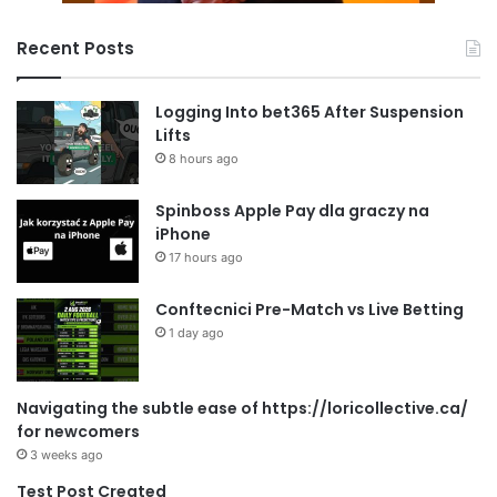
Recent Posts
Logging Into bet365 After Suspension
Lifts
8 hours ago
Spinboss Apple Pay dla graczy na
iPhone
17 hours ago
Conftecnici Pre-Match vs Live Betting
1 day ago
Navigating the subtle ease of https://loricollective.ca/
for newcomers
3 weeks ago
Test Post Created