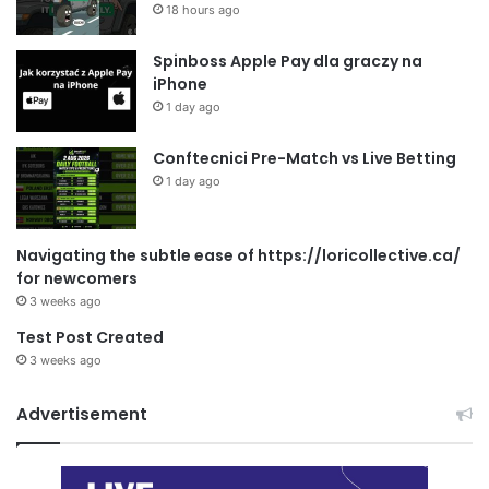
18 hours ago
Spinboss Apple Pay dla graczy na
iPhone
1 day ago
Conftecnici Pre-Match vs Live Betting
1 day ago
Navigating the subtle ease of https://loricollective.ca/
for newcomers
3 weeks ago
Test Post Created
3 weeks ago
Advertisement