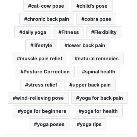
cat-cow pose
child's pose
chronic back pain
cobra pose
daily yoga
Fitness
Flexibility
lifestyle
lower back pain
muscle pain relief
natural remedies
Posture Correction
spinal health
stress relief
upper back pain
wind-relieving pose
yoga for back pain
yoga for beginners
yoga for health
yoga poses
yoga tips