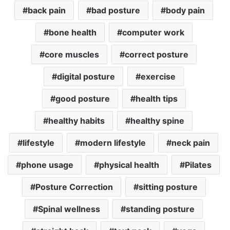
back pain
bad posture
body pain
bone health
computer work
core muscles
correct posture
digital posture
exercise
good posture
health tips
healthy habits
healthy spine
lifestyle
modern lifestyle
neck pain
phone usage
physical health
Pilates
Posture Correction
sitting posture
Spinal wellness
standing posture