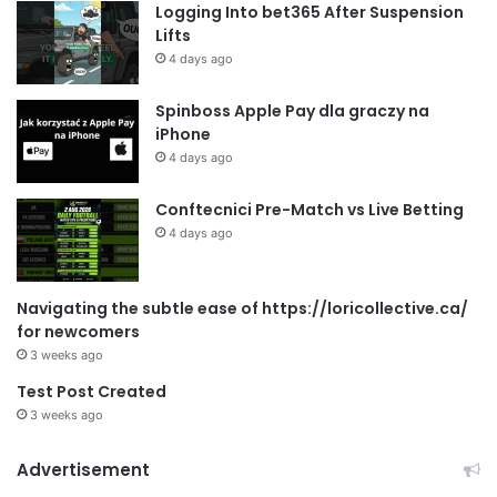
Logging Into bet365 After Suspension
Lifts
4 days ago
Spinboss Apple Pay dla graczy na
iPhone
4 days ago
Conftecnici Pre-Match vs Live Betting
4 days ago
Navigating the subtle ease of https://loricollective.ca/
for newcomers
3 weeks ago
Test Post Created
3 weeks ago
Advertisement