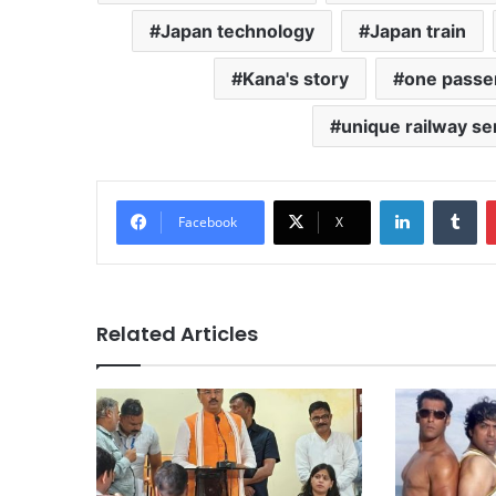
Japan technology
Japan train
Kana's story
one passe
unique railway se
LinkedIn
Tu
Facebook
X
Related Articles