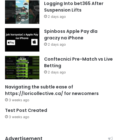
Logging Into bet365 After
Suspension Lifts
2 days ago
Spinboss Apple Pay dla
graczy na iPhone
2 days ago
Conftecnici Pre-Match vs Live
Betting
2 days ago
Navigating the subtle ease of
https://loricollective.ca/ for newcomers
3 weeks ago
Test Post Created
3 weeks ago
Advertisement