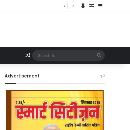
Log In
Random Article
Sidebar
Random Article
Search
for
Advertisement