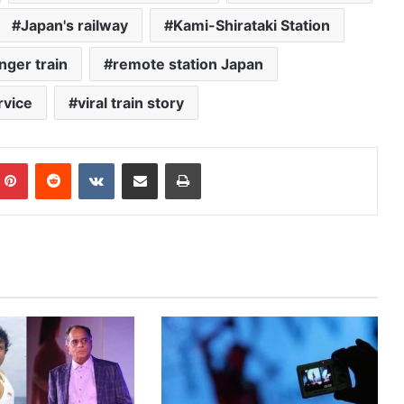
Japan's railway
Kami-Shirataki Station
nger train
remote station Japan
rvice
viral train story
mblr
Pinterest
Reddit
VKontakte
Share via Email
Print