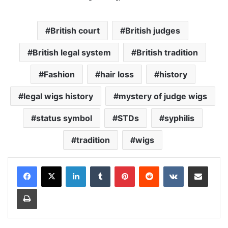
British court
British judges
British legal system
British tradition
Fashion
hair loss
history
legal wigs history
mystery of judge wigs
status symbol
STDs
syphilis
tradition
wigs
LinkedIn
Tumblr
Pinterest
Reddit
VKontakte
Share via Email
Print