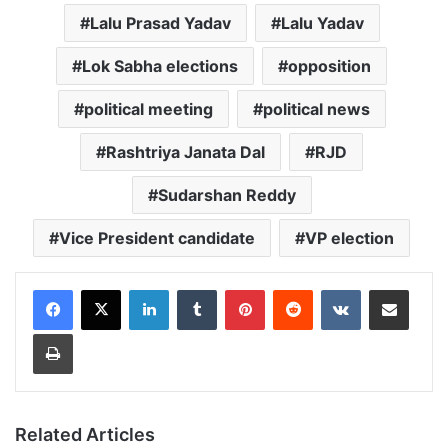
Lalu Prasad Yadav
Lalu Yadav
Lok Sabha elections
opposition
political meeting
political news
Rashtriya Janata Dal
RJD
Sudarshan Reddy
Vice President candidate
VP election
LinkedIn
Tumblr
Pinterest
Reddit
VKontakte
Share via Email
Print
Related Articles