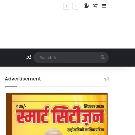
Log In
Random Article
Sidebar
Random Article
Search
for
Advertisement