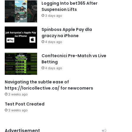
Logging Into bet365 After
Suspension Lifts
3 days ago
Spinboss Apple Pay dla
graczy na iPhone
4 days ago
Conftecnici Pre-Match vs Live
Betting
4 days ago
Navigating the subtle ease of
https://loricollective.ca/ for newcomers
3 weeks ago
Test Post Created
3 weeks ago
Advertisement