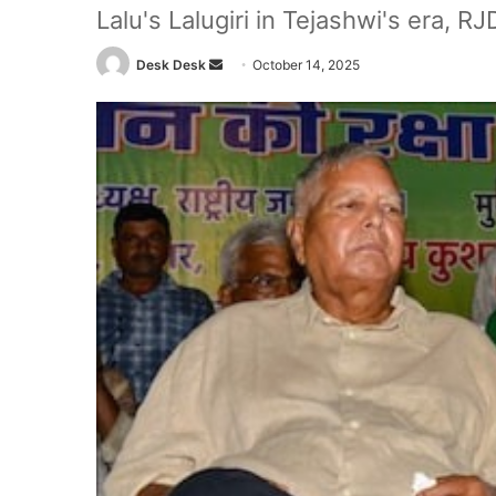
Lalu's Lalugiri in Tejashwi's era, R
Send
Desk Desk
October 14, 2025
an
email