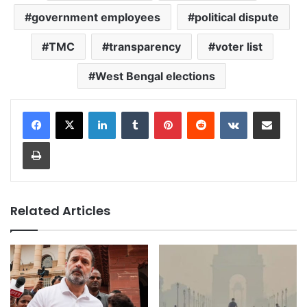
government employees
political dispute
TMC
transparency
voter list
West Bengal elections
LinkedIn
Tumblr
Pinterest
Reddit
VKontakte
Share via Email
Print
Related Articles