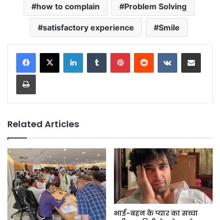
how to complain
Problem Solving
satisfactory experience
Smile
LinkedIn
Tumblr
Pinterest
Reddit
VKontakte
Share via Email
Print
Related Articles
भाई-बहन के प्यार का सच्चा