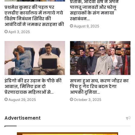
प्रतीक, अदिवी शेष ने अपने
प्रथमेश कुमार की पहल पर
पालतू जानवरों और घरेलू
एलडीए कार्यालय में लगाये गये
सहायकों के संग मनाया
विशेष निबंधन शिविर की
रक्षाबंधन…
आवंटियों ने जमकर सराहना की
August 9, 2025
April 3, 2025
इंडिगो की हर उड़ान के पीछे की
सपना हुआ सच, करण जौहर का
आवाज़, मिलिए इन दो
पिच टू गेट रिच बदल देगा
प्रेरणादायक महिलाओं से…
आपकी दुनिया…
August 29, 2025
October 3, 2025
Advertisement