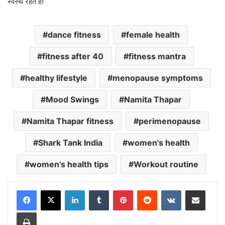
स्वस्थ रहते हैं!
dance fitness
female health
fitness after 40
fitness mantra
healthy lifestyle
menopause symptoms
Mood Swings
Namita Thapar
Namita Thapar fitness
perimenopause
Shark Tank India
women's health
women's health tips
Workout routine
LinkedIn
Tumblr
Pinterest
Reddit
VKontakte
Share via Email
Print