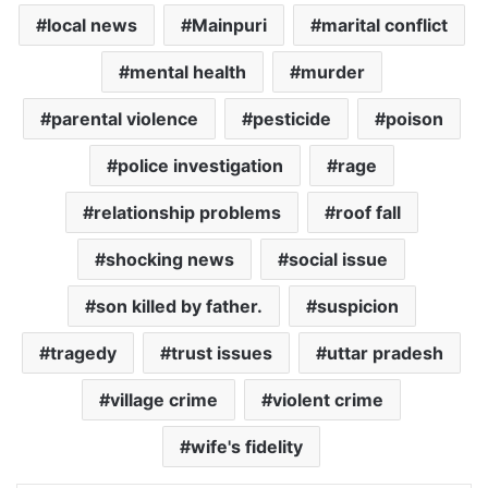
local news
Mainpuri
marital conflict
mental health
murder
parental violence
pesticide
poison
police investigation
rage
relationship problems
roof fall
shocking news
social issue
son killed by father.
suspicion
tragedy
trust issues
uttar pradesh
village crime
violent crime
wife's fidelity