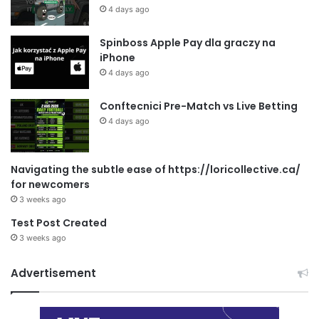
4 days ago
Spinboss Apple Pay dla graczy na
iPhone
4 days ago
Conftecnici Pre-Match vs Live Betting
4 days ago
Navigating the subtle ease of https://loricollective.ca/
for newcomers
3 weeks ago
Test Post Created
3 weeks ago
Advertisement