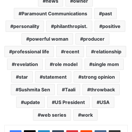
news
owner
Paramount Communications
past
personality
philanthropist.
positive
powerful woman
producer
professional life
recent
relationship
revelation
role model
single mom
star
statement
strong opinion
Sushmita Sen
Taali
throwback
update
US President
USA
web series
work
LinkedIn
Tumblr
Pinterest
Reddit
VKontakte
Share via Email