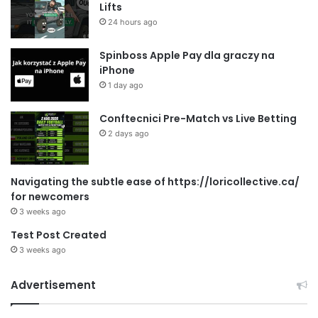
Lifts
24 hours ago
Spinboss Apple Pay dla graczy na
iPhone
1 day ago
Conftecnici Pre-Match vs Live Betting
2 days ago
Navigating the subtle ease of https://loricollective.ca/
for newcomers
3 weeks ago
Test Post Created
3 weeks ago
Advertisement