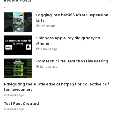
Recent Posts
Logging Into bet365 After Suspension
Lifts
6 hours ago
Spinboss Apple Pay dla graczy na
iPhone
14 hours ago
Conftecnici Pre-Match vs Live Betting
22 hours ago
Navigating the subtle ease of https://loricollective.ca/
for newcomers
3 weeks ago
Test Post Created
3 weeks ago