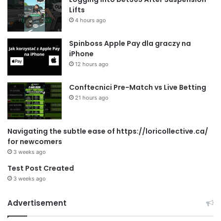
Lifts
4 hours ago
Spinboss Apple Pay dla graczy na
iPhone
12 hours ago
Conftecnici Pre-Match vs Live Betting
21 hours ago
Navigating the subtle ease of https://loricollective.ca/
for newcomers
3 weeks ago
Test Post Created
3 weeks ago
Advertisement