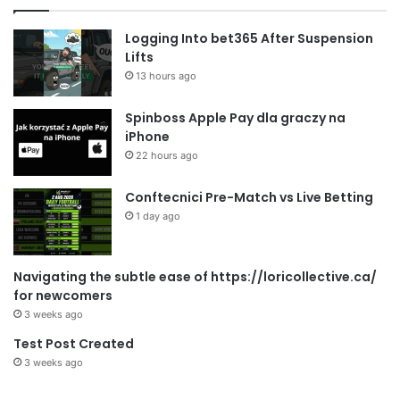
Logging Into bet365 After Suspension
Lifts
13 hours ago
Spinboss Apple Pay dla graczy na
iPhone
22 hours ago
Conftecnici Pre-Match vs Live Betting
1 day ago
Navigating the subtle ease of https://loricollective.ca/
for newcomers
3 weeks ago
Test Post Created
3 weeks ago