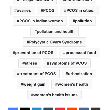
ovaries
PCOS
PCOS in cities.
PCOS in Indian women
pollution
pollution and health
Polycystic Ovary Syndrome
prevention of PCOS
processed food
stress
symptoms of PCOS
treatment of PCOS
urbanization
weight gain
women's health
women's health issues
LinkedIn
Tumblr
Pinterest
Reddit
VKontakte
Share via Email