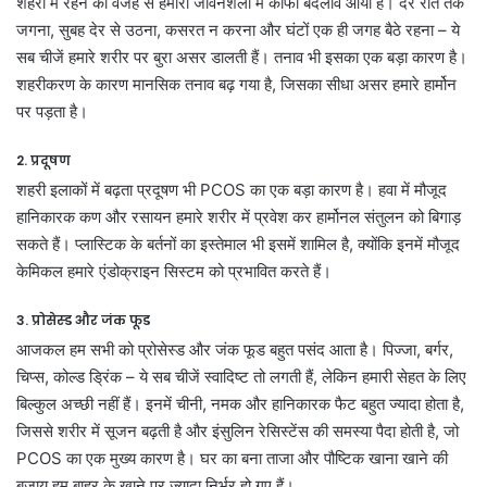
शहरों में रहने की वजह से हमारी जीवनशैली में काफी बदलाव आया है। देर रात तक
जगना, सुबह देर से उठना, कसरत न करना और घंटों एक ही जगह बैठे रहना – ये
सब चीजें हमारे शरीर पर बुरा असर डालती हैं। तनाव भी इसका एक बड़ा कारण है।
शहरीकरण के कारण मानसिक तनाव बढ़ गया है, जिसका सीधा असर हमारे हार्मोन
पर पड़ता है।
2. प्रदूषण
शहरी इलाकों में बढ़ता प्रदूषण भी PCOS का एक बड़ा कारण है। हवा में मौजूद
हानिकारक कण और रसायन हमारे शरीर में प्रवेश कर हार्मोनल संतुलन को बिगाड़
सकते हैं। प्लास्टिक के बर्तनों का इस्तेमाल भी इसमें शामिल है, क्योंकि इनमें मौजूद
केमिकल हमारे एंडोक्राइन सिस्टम को प्रभावित करते हैं।
3. प्रोसेस्ड और जंक फूड
आजकल हम सभी को प्रोसेस्ड और जंक फूड बहुत पसंद आता है। पिज्जा, बर्गर,
चिप्स, कोल्ड ड्रिंक – ये सब चीजें स्वादिष्ट तो लगती हैं, लेकिन हमारी सेहत के लिए
बिल्कुल अच्छी नहीं हैं। इनमें चीनी, नमक और हानिकारक फैट बहुत ज्यादा होता है,
जिससे शरीर में सूजन बढ़ती है और इंसुलिन रेसिस्टेंस की समस्या पैदा होती है, जो
PCOS का एक मुख्य कारण है। घर का बना ताजा और पौष्टिक खाना खाने की
बजाय हम बाहर के खाने पर ज्यादा निर्भर हो गए हैं।