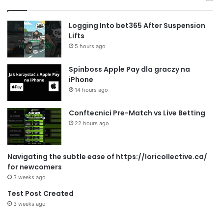
Logging Into bet365 After Suspension
Lifts
5 hours ago
Spinboss Apple Pay dla graczy na
iPhone
14 hours ago
Conftecnici Pre-Match vs Live Betting
22 hours ago
Navigating the subtle ease of https://loricollective.ca/
for newcomers
3 weeks ago
Test Post Created
3 weeks ago