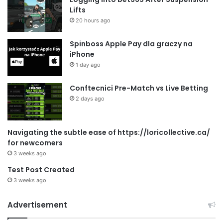
Lifts
20 hours ago
Spinboss Apple Pay dla graczy na
iPhone
1 day ago
Conftecnici Pre-Match vs Live Betting
2 days ago
Navigating the subtle ease of https://loricollective.ca/
for newcomers
3 weeks ago
Test Post Created
3 weeks ago
Advertisement