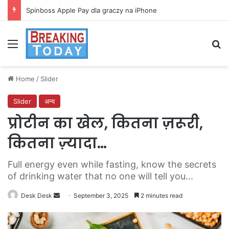
Spinboss Apple Pay dla graczy na iPhone
Menu
Se
Home
/
Slider
Slider
अन्य
प्रोटीन का खेल, कितना ज़रूरी,
कितना ज़्यादा…
Full energy even while fasting, know the secrets
of drinking water that no one will tell you...
Send
Desk Desk
September 3, 2025
2 minutes read
an
email