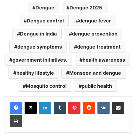
Dengue
Dengue 2025
Dengue control
dengue fever
Dengue in India
dengue prevention
dengue symptoms
dengue treatment
government initiatives.
health awareness
healthy lifestyle
Monsoon and dengue
Mosquito control
public health
LinkedIn
Tumblr
Pinterest
Reddit
VKontakte
Share via Email
Print