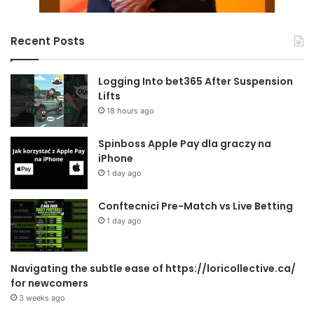
Recent Posts
Logging Into bet365 After Suspension
Lifts
18 hours ago
Spinboss Apple Pay dla graczy na
iPhone
1 day ago
Conftecnici Pre-Match vs Live Betting
1 day ago
Navigating the subtle ease of https://loricollective.ca/
for newcomers
3 weeks ago