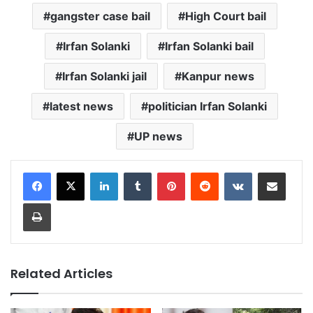
gangster case bail
High Court bail
Irfan Solanki
Irfan Solanki bail
Irfan Solanki jail
Kanpur news
latest news
politician Irfan Solanki
UP news
LinkedIn
Tumblr
Pinterest
Reddit
VKontakte
Share via Email
Print
Related Articles