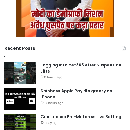
Recent Posts
Logging Into bet365 After Suspension
Lifts
8 hours ago
Spinboss Apple Pay dla graczy na
iPhone
17 hours ago
Conftecnici Pre-Match vs Live Betting
1 day ago