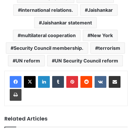
international relations.
Jaishankar
Jaishankar statement
multilateral cooperation
New York
Security Council membership.
terrorism
UN reform
UN Security Council reform
LinkedIn
Tumblr
Pinterest
Reddit
VKontakte
Share via Email
Print
Related Articles