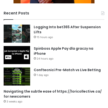
Recent Posts
Logging Into bet365 After Suspension
Lifts
15 hours ago
Spinboss Apple Pay dla graczy na
iPhone
24 hours ago
Conftecnici Pre-Match vs Live Betting
1 day ago
Navigating the subtle ease of https://loricollective.ca/
for newcomers
3 weeks ago