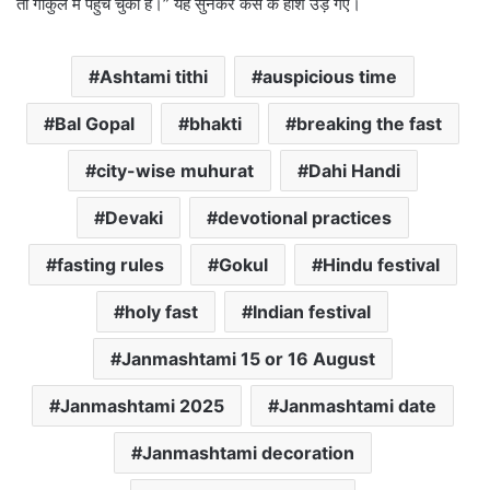
तो गोकुल में पहुंच चुका है।” यह सुनकर कंस के होश उड़ गए।
Ashtami tithi
auspicious time
Bal Gopal
bhakti
breaking the fast
city-wise muhurat
Dahi Handi
Devaki
devotional practices
fasting rules
Gokul
Hindu festival
holy fast
Indian festival
Janmashtami 15 or 16 August
Janmashtami 2025
Janmashtami date
Janmashtami decoration