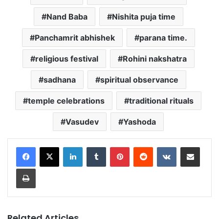
Nand Baba
Nishita puja time
Panchamrit abhishek
parana time.
religious festival
Rohini nakshatra
sadhana
spiritual observance
temple celebrations
traditional rituals
Vasudev
Yashoda
LinkedIn
Tumblr
Pinterest
Reddit
VKontakte
Share via Email
Print
Related Articles