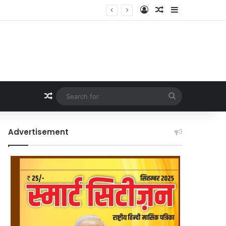
Log In
Random Article
Sidebar
Random Article
Search
for
Advertisement