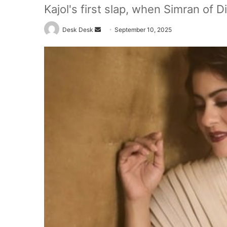
Kajol's first slap, when Simran of D
Send
Desk Desk
September 10, 2025
an
email