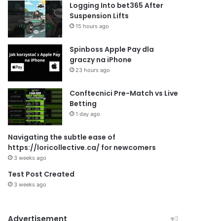
Logging Into bet365 After
Suspension Lifts
15 hours ago
Spinboss Apple Pay dla
graczy na iPhone
23 hours ago
Conftecnici Pre-Match vs Live
Betting
1 day ago
Navigating the subtle ease of
https://loricollective.ca/ for newcomers
3 weeks ago
Test Post Created
3 weeks ago
Advertisement