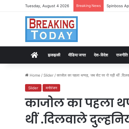
Tuesday, August 4 2026
Breaking News
Spinboss Ap
Home
झकझकी
मीडिया जगत
देश-विदेश
राजनीति
Home
/
Slider
/
काजोल का पहला थप्पड़, जब सेट पर रो पड़ी थीं .दिलव
Slider
मनोरंजन
काजोल का पहला थप्प
थीं .दिलवाले दुल्ह