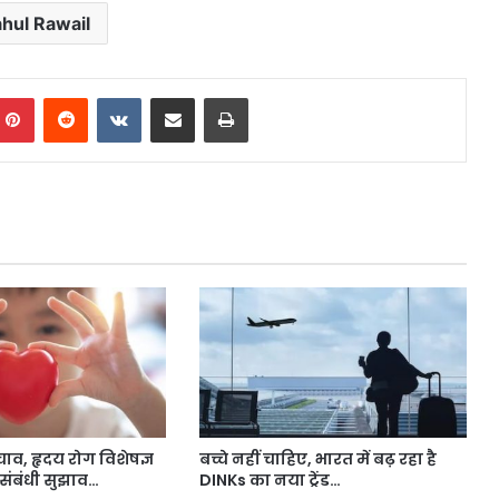
hul Rawail
mblr
Pinterest
Reddit
VKontakte
Share via Email
Print
चाव, हृदय रोग विशेषज्ञ
बच्चे नहीं चाहिए, भारत में बढ़ रहा है
संबंधी सुझाव…
DINKs का नया ट्रेंड…