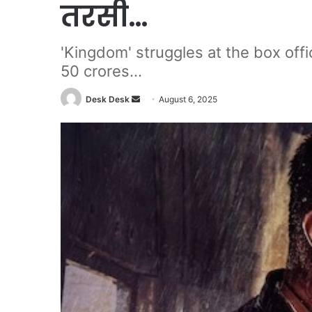
तरसी…
'Kingdom' struggles at the box offi
50 crores...
Send
Desk Desk
August 6, 2025
an
email