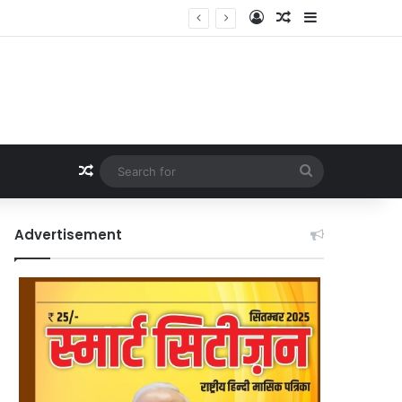
Log In
Random Article
Sidebar
Random Article
Search
for
Advertisement