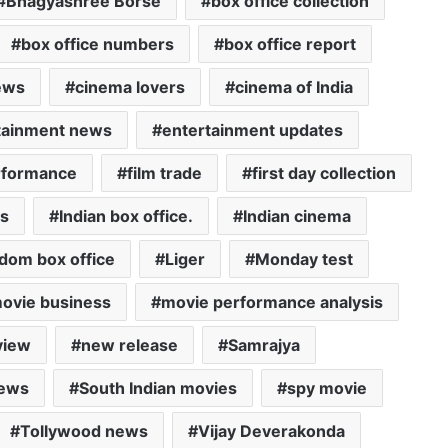
Bhagyashree Borse
box office collection
box office numbers
box office report
ews
cinema lovers
cinema of India
tainment news
entertainment updates
erformance
film trade
first day collection
rs
Indian box office.
Indian cinema
dom box office
Liger
Monday test
ovie business
movie performance analysis
view
new release
Samrajya
news
South Indian movies
spy movie
Tollywood news
Vijay Deverakonda