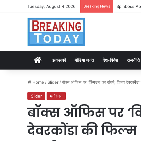
Tuesday, August 4 2026
Breaking News
Spinboss Ap
Home
झकझकी
मीडिया जगत
देश-विदेश
राजनीति
Home
/
Slider
/
बॉक्स ऑफिस पर ‘किंगडम’ का संघर्ष, विजय देवरकोंड
Slider
मनोरंजन
बॉक्स ऑफिस पर ‘कि
देवरकोंडा की फिल्म