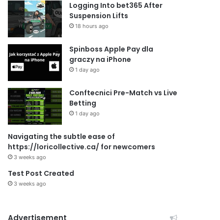
Logging Into bet365 After
Suspension Lifts
18 hours ago
Spinboss Apple Pay dla
graczy na iPhone
1 day ago
Conftecnici Pre-Match vs Live
Betting
1 day ago
Navigating the subtle ease of
https://loricollective.ca/ for newcomers
3 weeks ago
Test Post Created
3 weeks ago
Advertisement