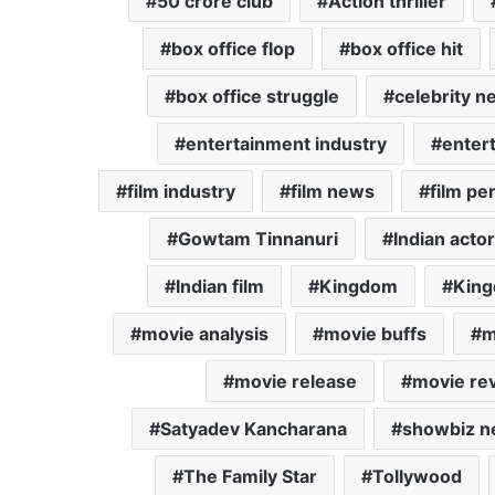
50 crore club
Action thriller
box office flop
box office hit
box office struggle
celebrity n
entertainment industry
enter
film industry
film news
film p
Gowtam Tinnanuri
Indian acto
Indian film
Kingdom
King
movie analysis
movie buffs
m
movie release
movie re
Satyadev Kancharana
showbiz 
The Family Star
Tollywood