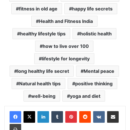
fitness in old age
happy life secrets
Health and Fitness India
healthy lifestyle tips
holistic health
how to live over 100
lifestyle for longevity
long healthy life secret
Mental peace
Natural health tips
positive thinking
well-being
yoga and diet
LinkedIn
Tumblr
Pinterest
Reddit
VKontakte
Share via Email
Print