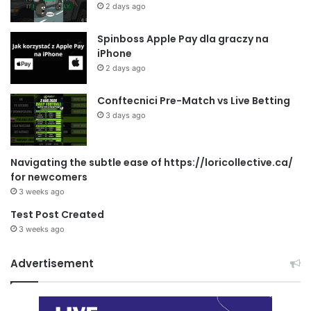
2 days ago
Spinboss Apple Pay dla graczy na
iPhone
2 days ago
Conftecnici Pre-Match vs Live Betting
3 days ago
Navigating the subtle ease of https://loricollective.ca/
for newcomers
3 weeks ago
Test Post Created
3 weeks ago
Advertisement