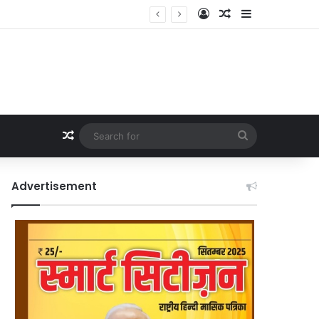
Log In
Random Article
Sidebar
Random Article
Search
for
Advertisement