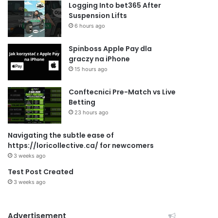
Logging Into bet365 After
Suspension Lifts
6 hours ago
Spinboss Apple Pay dla
graczy na iPhone
15 hours ago
Conftecnici Pre-Match vs Live
Betting
23 hours ago
Navigating the subtle ease of
https://loricollective.ca/ for newcomers
3 weeks ago
Test Post Created
3 weeks ago
Advertisement