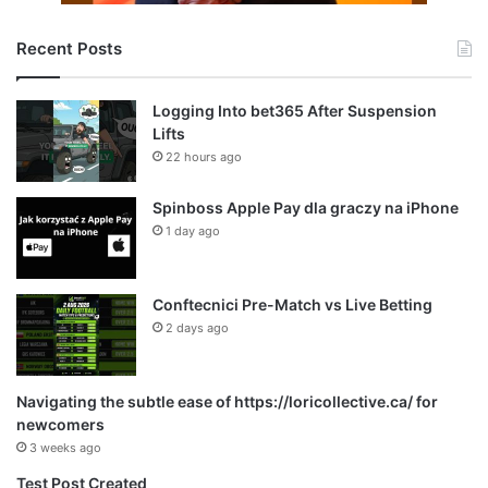
Recent Posts
Logging Into bet365 After Suspension
Lifts
22 hours ago
Spinboss Apple Pay dla graczy na iPhone
1 day ago
Conftecnici Pre-Match vs Live Betting
2 days ago
Navigating the subtle ease of https://loricollective.ca/ for
newcomers
3 weeks ago
Test Post Created