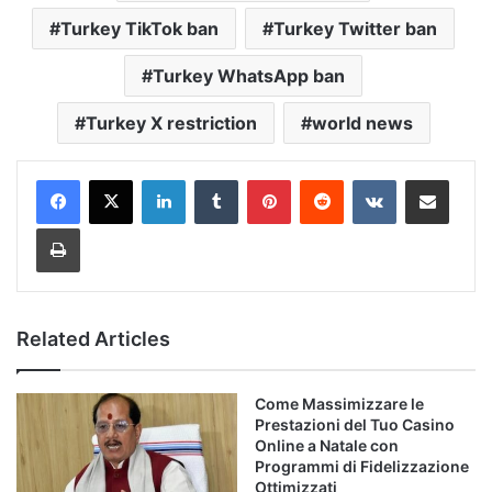
Turkey TikTok ban
Turkey Twitter ban
Turkey WhatsApp ban
Turkey X restriction
world news
LinkedIn
Tumblr
Pinterest
Reddit
VKontakte
Share via Email
Print
Related Articles
Come Massimizzare le
Prestazioni del Tuo Casino
Online a Natale con
Programmi di Fidelizzazione
Ottimizzati