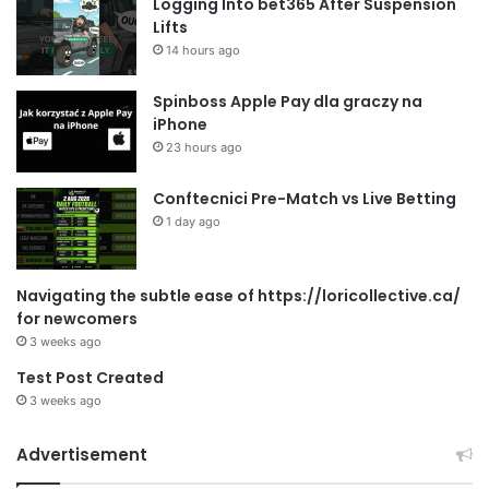
Logging Into bet365 After Suspension
Lifts
14 hours ago
Spinboss Apple Pay dla graczy na
iPhone
23 hours ago
Conftecnici Pre-Match vs Live Betting
1 day ago
Navigating the subtle ease of https://loricollective.ca/
for newcomers
3 weeks ago
Test Post Created
3 weeks ago
Advertisement