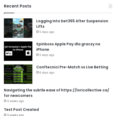
Recent Posts
Logging Into bet365 After Suspension
Lifts
5 days ago
Spinboss Apple Pay dla graczy na
iPhone
5 days ago
Conftecnici Pre-Match vs Live Betting
6 days ago
Navigating the subtle ease of https://loricollective.ca/
for newcomers
3 weeks ago
Test Post Created
3 weeks ago