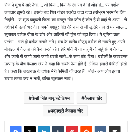
सेज पे मुख पे डारे केस…, ओ पिया… पिया के रंग रंग दीनी ओढ़नी… पर दर्शक
लगातार झूमते रहे। इसके बाद शिव तांडव स्त्रोत जटा कटा हसंभ्रम भ्रमन्नि लिंप
निर्झरी… से शुरू बाहुबली फिल्म का मशहूर गीत कौन है कौन है वो कहां से आया… से
दर्शकों में ऊर्जा भर दी। अपने मशहूर गीत तेरे नाम से जी लूं तेरे नाम से मर जाऊं…
सुनाकर दर्शक दीर्घा के शोर और तालियों की गूंज को बढ़ा दिया। ये दुनिया ऊट
पटांगा… गाते ही दर्शक नाचने लगे। मंच के करीब मौजूद दर्शक तो नाचते हुए अपने
मोबाइल में कैलाश को कैद करते रहे। हीरे मोती मैं ना चाहूं मैं तो चाहूं संगम तेरा…
और जागो री जागो जागो जागो धरती सारी…से समा बांध दिया। दर्शकों के जबरदस्त
उत्साह के बीच कैलाश खेर ने कहा कि सबके फैन होते हैं, लेकिन हमारी फैमिली होती
है। कहा कि लखनऊ के दर्शक मेरी फैमिली की तरह हैं। बोले- आप लोग इतना
शरमा शरमा कर न नाचें, बल्कि खुलकर नाचें।
केडी सिंह बाबू स्टेडियम
कैलाश खेर
पद्मश्री कैलाश खेर
LinkedIn
Tumblr
Pinterest
Reddit
VKontakte
Share via Email