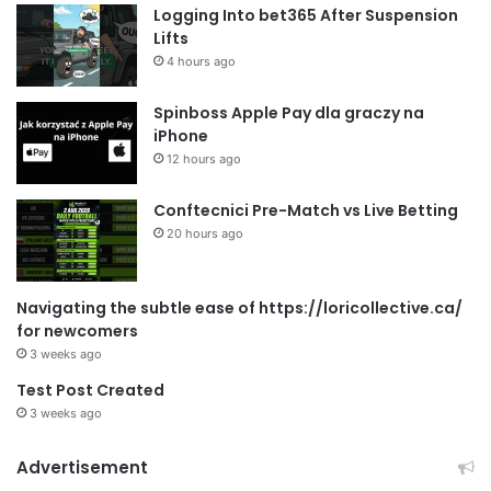
Logging Into bet365 After Suspension
Lifts
4 hours ago
Spinboss Apple Pay dla graczy na
iPhone
12 hours ago
Conftecnici Pre-Match vs Live Betting
20 hours ago
Navigating the subtle ease of https://loricollective.ca/
for newcomers
3 weeks ago
Test Post Created
3 weeks ago
Advertisement