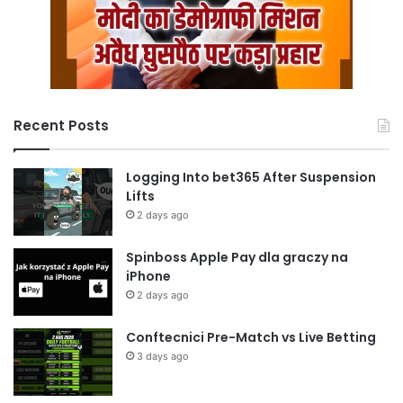
Recent Posts
Logging Into bet365 After Suspension
Lifts
2 days ago
Spinboss Apple Pay dla graczy na
iPhone
2 days ago
Conftecnici Pre-Match vs Live Betting
3 days ago