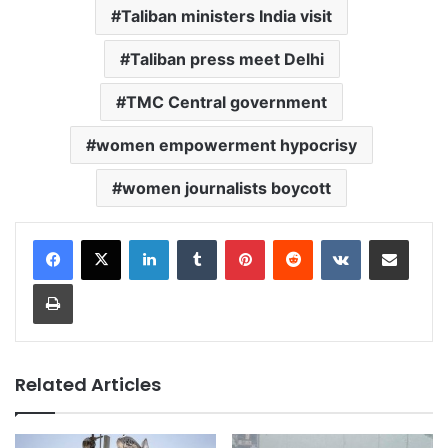
Taliban ministers India visit
Taliban press meet Delhi
TMC Central government
women empowerment hypocrisy
women journalists boycott
LinkedIn
Tumblr
Pinterest
Reddit
VKontakte
Share via Email
Print
Related Articles