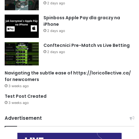
2 days ago
Spinboss Apple Pay dla graczy na
iPhone
2 days ago
Conftecnici Pre-Match vs Live Betting
2 days ago
Navigating the subtle ease of https://loricollective.ca/
for newcomers
3 weeks ago
Test Post Created
3 weeks ago
Advertisement