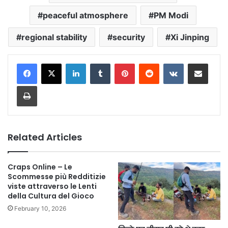
peaceful atmosphere
PM Modi
regional stability
security
Xi Jinping
LinkedIn
Tumblr
Pinterest
Reddit
VKontakte
Share via Email
Print
Related Articles
Craps Online – Le
Scommesse più Redditizie
viste attraverso le Lenti
della Cultura del Gioco
February 10, 2026