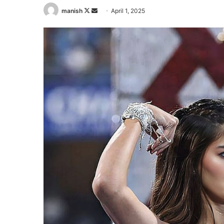
Follow
Send
manish
April 1, 2025
on
an
X
email