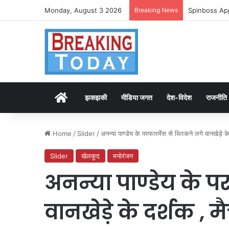
Monday, August 3 2026
Breaking News
Spinboss App
Home
झकझकी
मीडिया जगत
देश-विदेश
राजनीति
Home
/
Slider
/
अनन्या पाण्डेय के परफारमेंंस से थिरकने लगे वानखेड़े के
Slider
खेलकूद
मनोरंजन
अनन्या पाण्डेय के प
वानखेड़े के दर्शक , म