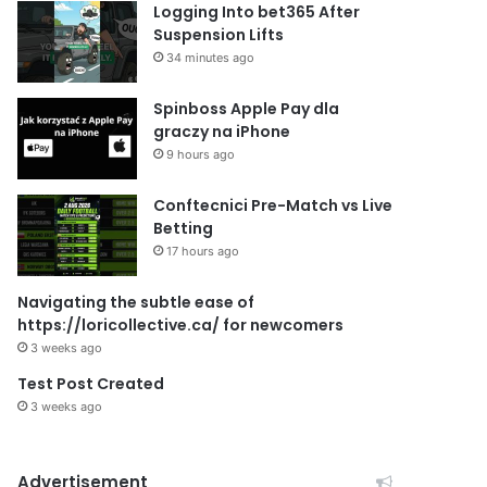
Logging Into bet365 After
Suspension Lifts
34 minutes ago
Spinboss Apple Pay dla
graczy na iPhone
9 hours ago
Conftecnici Pre-Match vs Live
Betting
17 hours ago
Navigating the subtle ease of
https://loricollective.ca/ for newcomers
3 weeks ago
Test Post Created
3 weeks ago
Advertisement