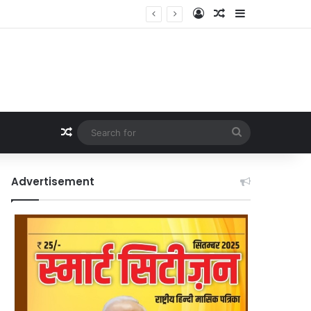
Log In
Random Article
Sidebar
Random Article
Search
for
Advertisement