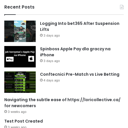
Recent Posts
Logging Into bet365 After Suspension
Lifts
3 days ago
Spinboss Apple Pay dla graczy na
iPhone
3 days ago
Conftecnici Pre-Match vs Live Betting
4 days ago
Navigating the subtle ease of https://loricollective.ca/
for newcomers
3 weeks ago
Test Post Created
3 weeks ago