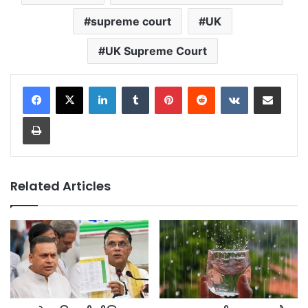
supreme court
UK
UK Supreme Court
LinkedIn
Tumblr
Pinterest
Reddit
VKontakte
Share via Email
Print
Related Articles