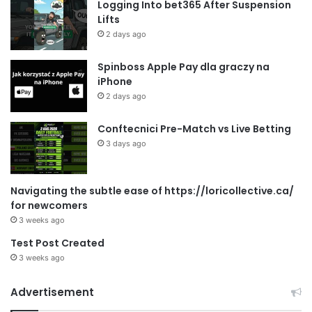
Logging Into bet365 After Suspension
Lifts
2 days ago
Spinboss Apple Pay dla graczy na
iPhone
2 days ago
Conftecnici Pre-Match vs Live Betting
3 days ago
Navigating the subtle ease of https://loricollective.ca/
for newcomers
3 weeks ago
Test Post Created
3 weeks ago
Advertisement