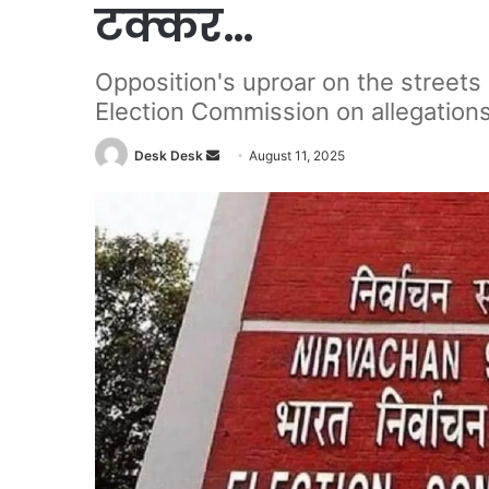
टक्कर…
Opposition's uproar on the streets 
Election Commission on allegations 
Send
Desk Desk
August 11, 2025
an
email