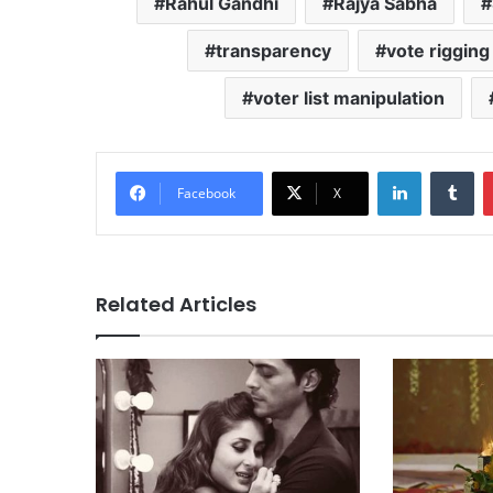
Rahul Gandhi
Rajya Sabha
transparency
vote rigging
voter list manipulation
LinkedIn
Tu
Facebook
X
Related Articles