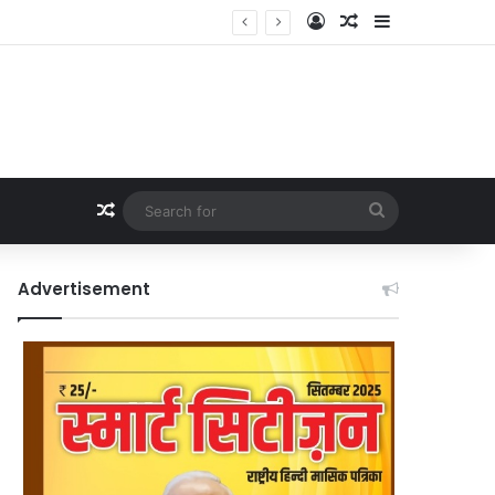
Log In
Random Article
Sidebar
Random Article
Search
for
Advertisement