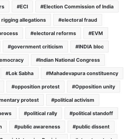
rs
ECI
Election Commission of India
 rigging allegations
electoral fraud
 process
electoral reforms
EVM
government criticism
INDIA bloc
democracy
Indian National Congress
Lok Sabha
Mahadevapura constituency
opposition protest
Opposition unity
amentary protest
political activism
 news
political rally
political standoff
h
public awareness
public dissent