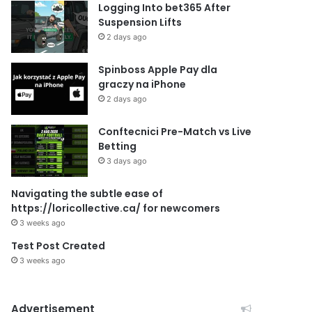
Logging Into bet365 After
Suspension Lifts
2 days ago
Spinboss Apple Pay dla
graczy na iPhone
2 days ago
Conftecnici Pre-Match vs Live
Betting
3 days ago
Navigating the subtle ease of
https://loricollective.ca/ for newcomers
3 weeks ago
Test Post Created
3 weeks ago
Advertisement