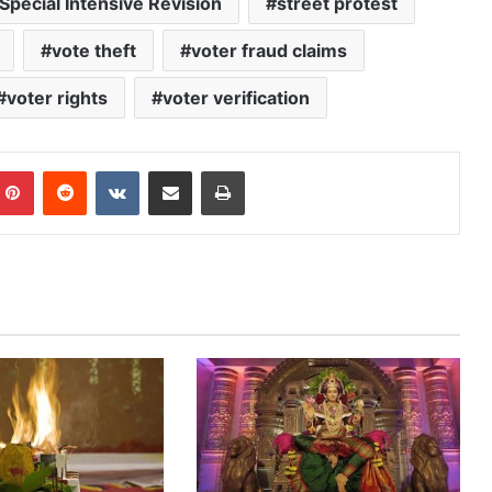
Special Intensive Revision
street protest
vote theft
voter fraud claims
voter rights
voter verification
mblr
Pinterest
Reddit
VKontakte
Share via Email
Print