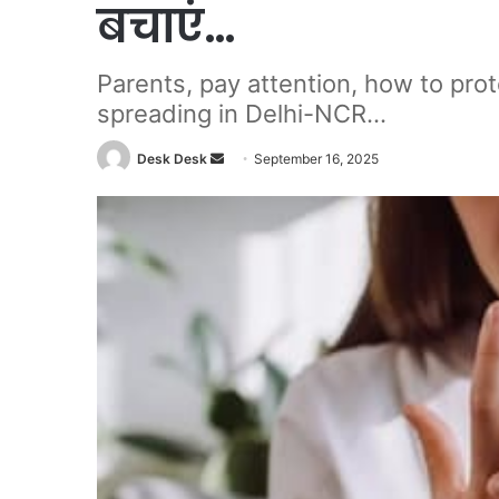
बचाएं…
Parents, pay attention, how to prot
spreading in Delhi-NCR...
Send
Desk Desk
September 16, 2025
an
email