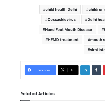
child health Delhi
children'
Coxsackievirus
Delhi heal
Hand Foot Mouth Disease
HFMD treatment
mouth s
viral inf
LinkedIn
Tu
Facebook
X
Related Articles