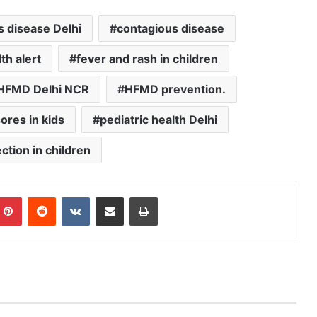
s disease Delhi
contagious disease
th alert
fever and rash in children
HFMD Delhi NCR
HFMD prevention.
ores in kids
pediatric health Delhi
ection in children
mblr
Pinterest
Reddit
VKontakte
Share via Email
Print