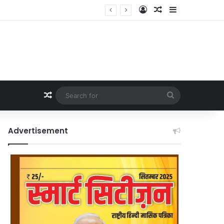
Log In
Random Article
Sidebar
Random Article
Search
for
Advertisement