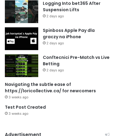
Logging Into bet365 After
Suspension Lifts
2 days ago
Spinboss Apple Pay dla
graczy na iPhone
2 days ago
Conftecnici Pre-Match vs Live
Betting
2 days ago
Navigating the subtle ease of
https://loricollective.ca/ for newcomers
3 weeks ago
Test Post Created
3 weeks ago
Advertisement