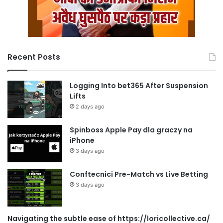
Recent Posts
Logging Into bet365 After Suspension
Lifts
2 days ago
Spinboss Apple Pay dla graczy na
iPhone
3 days ago
Conftecnici Pre-Match vs Live Betting
3 days ago
Navigating the subtle ease of https://loricollective.ca/