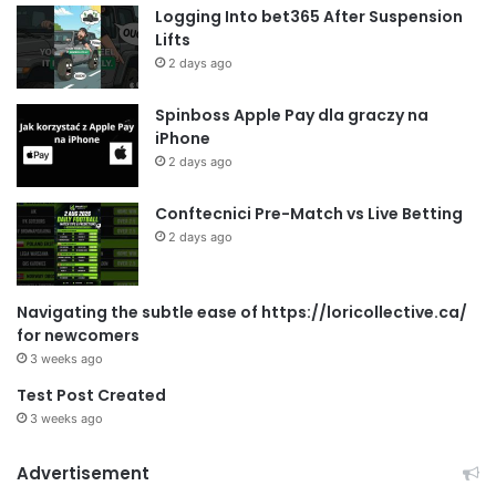
Logging Into bet365 After Suspension
Lifts
2 days ago
Spinboss Apple Pay dla graczy na
iPhone
2 days ago
Conftecnici Pre-Match vs Live Betting
2 days ago
Navigating the subtle ease of https://loricollective.ca/
for newcomers
3 weeks ago
Test Post Created
3 weeks ago
Advertisement