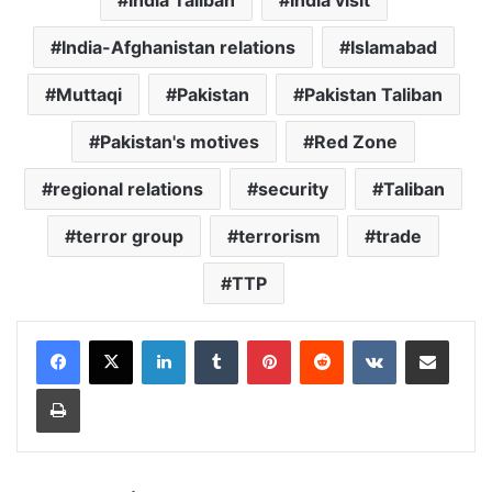
India Taliban
India visit
India-Afghanistan relations
Islamabad
Muttaqi
Pakistan
Pakistan Taliban
Pakistan's motives
Red Zone
regional relations
security
Taliban
terror group
terrorism
trade
TTP
LinkedIn
Tumblr
Pinterest
Reddit
VKontakte
Share via Email
Print