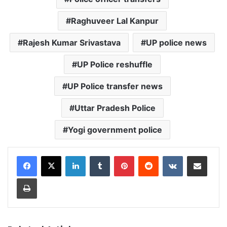
Raghuveer Lal Kanpur
Rajesh Kumar Srivastava
UP police news
UP Police reshuffle
UP Police transfer news
Uttar Pradesh Police
Yogi government police
LinkedIn
Tumblr
Pinterest
Reddit
VKontakte
Share via Email
Print