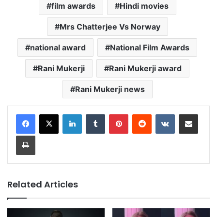
film awards
Hindi movies
Mrs Chatterjee Vs Norway
national award
National Film Awards
Rani Mukerji
Rani Mukerji award
Rani Mukerji news
LinkedIn
Tumblr
Pinterest
Reddit
VKontakte
Share via Email
Print
Related Articles