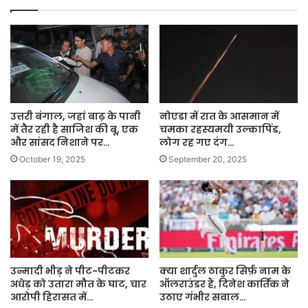
उत्तरी बंगाल, जहां बाढ़ के पानी
नोएडा में रात के आसमान में
में तैर रही है साजिश की बू, एक
चमका रहस्यमयी उल्कापिंड,
और सांसद निशाने पर…
लोग रह गए दंग…
October 19, 2025
September 20, 2025
उन्मादी भीड़ ने पीट-पीटकर
क्या शार्दुल ठाकुर सिर्फ़ नाम के
अधेड़ को उतारा मौत के घाट, चार
ऑलराउंडर हैं, दिनेश कार्तिक ने
आरोपी हिरासत में…
उठाए गंभीर सवाल…