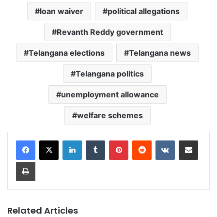
loan waiver
political allegations
Revanth Reddy government
Telangana elections
Telangana news
Telangana politics
unemployment allowance
welfare schemes
LinkedIn
Tumblr
Pinterest
Reddit
VKontakte
Share via Email
Print
Related Articles