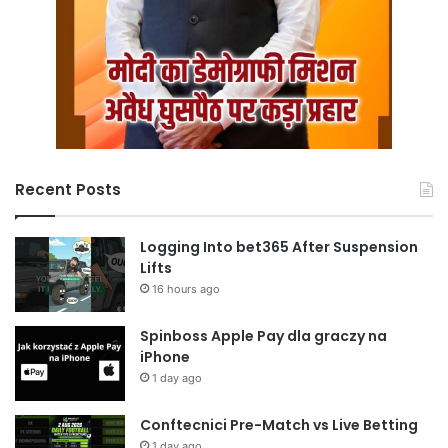
Recent Posts
Logging Into bet365 After Suspension
Lifts
16 hours ago
Spinboss Apple Pay dla graczy na
iPhone
1 day ago
Conftecnici Pre-Match vs Live Betting
1 day ago