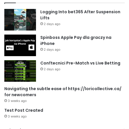
Logging Into bet365 After Suspension
Lifts
2 days ago
Spinboss Apple Pay dla graczy na
iPhone
2 days ago
Conftecnici Pre-Match vs Live Betting
2 days ago
Navigating the subtle ease of https://loricollective.ca/
for newcomers
3 weeks ago
Test Post Created
3 weeks ago