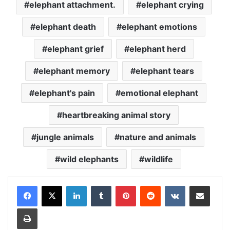
elephant attachment.
elephant crying
elephant death
elephant emotions
elephant grief
elephant herd
elephant memory
elephant tears
elephant's pain
emotional elephant
heartbreaking animal story
jungle animals
nature and animals
wild elephants
wildlife
LinkedIn
Tumblr
Pinterest
Reddit
VKontakte
Share via Email
Print